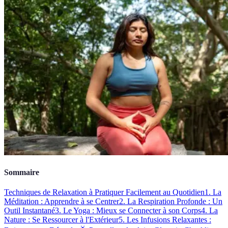
Sommaire
Techniques de Relaxation à Pratiquer Facilement au Quotidien
1. La
Méditation : Apprendre à se Centrer
2. La Respiration Profonde : Un
Outil Instantané
3. Le Yoga : Mieux se Connecter à son Corps
4. La
Nature : Se Ressourcer à l'Extérieur
5. Les Infusions Relaxantes :