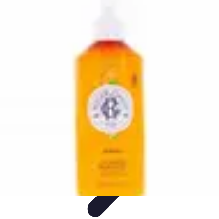
Relaxation Pour Tous
Relaxation et Bien-être
Techniques de Relaxation
Méditation
Bien-
être et Nature
Pratiques de relaxation
Relaxation Pour Tous