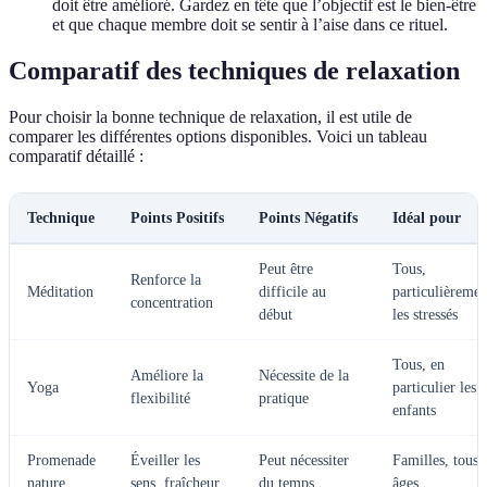
doit être amélioré. Gardez en tête que l’objectif est le bien-être
et que chaque membre doit se sentir à l’aise dans ce rituel.
Comparatif des techniques de relaxation
Pour choisir la bonne technique de relaxation, il est utile de
comparer les différentes options disponibles. Voici un tableau
comparatif détaillé :
Technique
Points Positifs
Points Négatifs
Idéal pour
Peut être
Tous,
Renforce la
Méditation
difficile au
particulièremen
concentration
début
les stressés
Tous, en
Améliore la
Nécessite de la
Yoga
particulier les
flexibilité
pratique
enfants
Promenade
Éveiller les
Peut nécessiter
Familles, tous
nature
sens, fraîcheur
du temps
âges