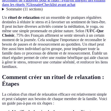
nécessaire de s'apprêter pour le rituel ?
Peut-on intégrer des enfants
dans les rituels ?
Glossaire
Checklist avant achat
Sommaire
(
11
sections
)
Un
rituel de relaxation
est un ensemble de pratiques régulières
destinées à réduire le stress et à favoriser un sentiment de bien-être.
Il peut inclure diverses activités comme la méditation, le yoga, ou
même une simple promenade en pleine nature. Selon l'
UFC-Que
Choisir
, 75% des Français affirment se sentir stressés à un certain
moment de la journée. Cela souligne l'importance de reconnaître le
besoin de pauses et de ressourcement au quotidien. Un rituel peut
être aussi bien individuel qu'en groupe, pour impliquer toute la
famille dans ce processus de détente et de ressourcement. Établir un
rituel régulier permet de créer une routine bénéfique qui aide chacun
à gérer le stress, retrouver une certaine sérénité, et renforcer les liens
familiaux.
Comment créer un rituel de relaxation :
Étapes
La création d'un rituel de relaxation efficace est relativement simple
et peut s'adapter aux besoins de chaque membre de la famille. Voici
un guide pas-à-pas en six étapes :