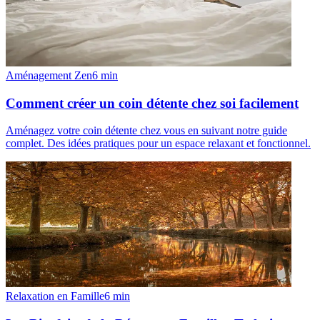
Aménagement Zen
6
min
Comment créer un coin détente chez soi facilement
Aménagez votre coin détente chez vous en suivant notre guide
complet. Des idées pratiques pour un espace relaxant et fonctionnel.
Relaxation en Famille
6
min