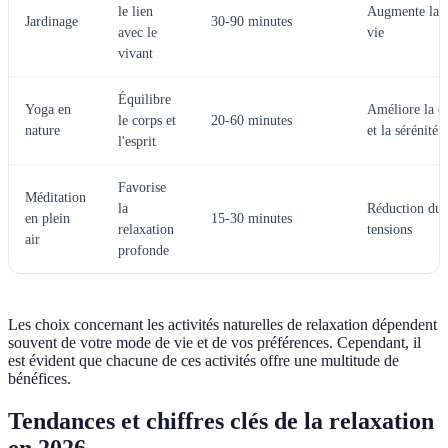
le lien
Augmente la sa
Jardinage
30-90 minutes
avec le
vie
vivant
Équilibre
Yoga en
Améliore la c
le corps et
20-60 minutes
nature
et la sérénité
l'esprit
Favorise
Méditation
la
Réduction du s
en plein
15-30 minutes
relaxation
tensions
air
profonde
Les choix concernant les activités naturelles de relaxation dépendent
souvent de votre mode de vie et de vos préférences. Cependant, il
est évident que chacune de ces activités offre une multitude de
bénéfices.
Tendances et chiffres clés de la relaxation
en 2026