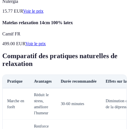
Nutergia
15.77
EUR
Voir le prix
Matelas relaxation 14cm 100% latex
Camif FR
499.00
EUR
Voir le prix
Comparatif des pratiques naturelles de
relaxation
Pratique
Avantages
Durée recommandée
Effets sur la
Réduit le
Marche en
stress,
Diminution de 
30-60 minutes
forêt
améliore
de la dépressi
l'humeur
Renforce