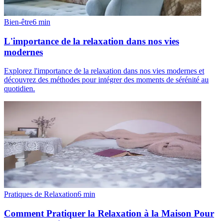
Bien-être
6
min
L'importance de la relaxation dans nos vies
modernes
Explorez l'importance de la relaxation dans nos vies modernes et
découvrez des méthodes pour intégrer des moments de sérénité au
quotidien.
Pratiques de Relaxation
6
min
Comment Pratiquer la Relaxation à la Maison Pour