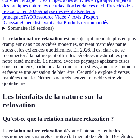
conscience
Étape 4 : Participez à des activités en groupe
Comparatif
des pratiques naturelles de relaxation
Tendances et chiffres clés de la
relaxation en 2026
Analyse des résultats
Acteurs
principaux
FAQ
Ressource Vidéo
💡 Avis d'expert
:
Glossaire
Checklist avant achat
Produits recommandés
Sommaire
(
19
sections
)
La
relation nature relaxation
est un sujet qui prend de plus en plus
d'ampleur dans nos sociétés modernes, souvent marquées par le
stress et les exigences quotidiennes. En 2026, il est clair que se
reconnecter à la nature peut offrir des bénéfices inestimables pour
notre santé mentale. La nature, avec ses paysages apaisants et ses
sons mélodieux, participe à la réduction du stress, améliore l'humeur
et favorise une sensation de bien-être. Cet article explore diverses
manières dont les éléments naturels peuvent enrichir votre vie
quotidienne.
Les bienfaits de la nature sur la
relaxation
Qu'est-ce que la relation nature relaxation ?
La
relation nature relaxation
désigne l'interaction entre les
environnements naturels et notre état mental de détente. Des études