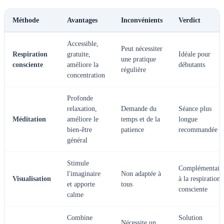
Méthode
Avantages
Inconvénients
Verdict
Accessible,
Peut nécessiter
Respiration
gratuite,
Idéale pour
une pratique
consciente
améliore la
débutants
régulière
concentration
Profonde
relaxation,
Demande du
Séance plus
Méditation
améliore le
temps et de la
longue
bien-être
patience
recommandée
général
Stimule
Complémentair
l'imaginaire
Non adaptée à
Visualisation
à la respiration
et apporte
tous
consciente
calme
Combine
Solution
Nécessite un