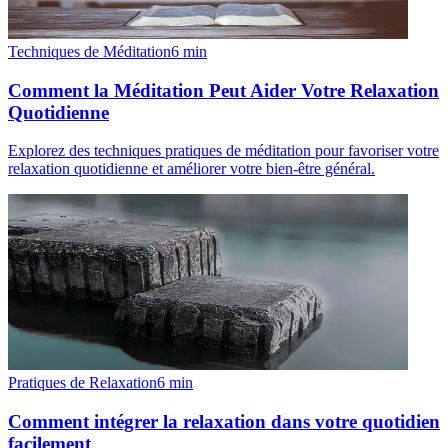
Techniques de Méditation
6
min
Comment la Méditation Peut Aider Votre Relaxation
Quotidienne
Explorez des techniques pratiques de méditation pour favoriser votre
relaxation quotidienne et améliorer votre bien-être général.
Pratiques de Relaxation
6
min
Comment intégrer la relaxation dans votre quotidien
facilement