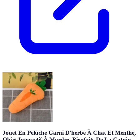
Jouet En Peluche Garni D'herbe À Chat Et Menthe,
Objet Interactif À Mordre, Bienfaits De La Catnip,