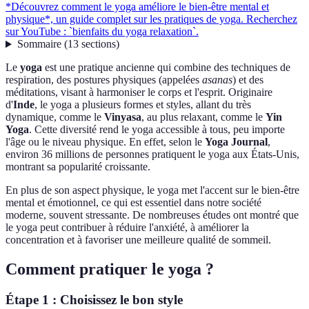
*Découvrez comment le yoga améliore le bien-être mental et
physique*, un guide complet sur les pratiques de yoga. Recherchez
sur YouTube : `bienfaits du yoga relaxation`.
Sommaire
(
13
sections
)
Le
yoga
est une pratique ancienne qui combine des techniques de
respiration, des postures physiques (appelées
asanas
) et des
méditations, visant à harmoniser le corps et l'esprit. Originaire
d'
Inde
, le yoga a plusieurs formes et styles, allant du très
dynamique, comme le
Vinyasa
, au plus relaxant, comme le
Yin
Yoga
. Cette diversité rend le yoga accessible à tous, peu importe
l'âge ou le niveau physique. En effet, selon le
Yoga Journal
,
environ 36 millions de personnes pratiquent le yoga aux États-Unis,
montrant sa popularité croissante.
En plus de son aspect physique, le yoga met l'accent sur le bien-être
mental et émotionnel, ce qui est essentiel dans notre société
moderne, souvent stressante. De nombreuses études ont montré que
le yoga peut contribuer à réduire l'anxiété, à améliorer la
concentration et à favoriser une meilleure qualité de sommeil.
Comment pratiquer le yoga ?
Étape 1 : Choisissez le bon style