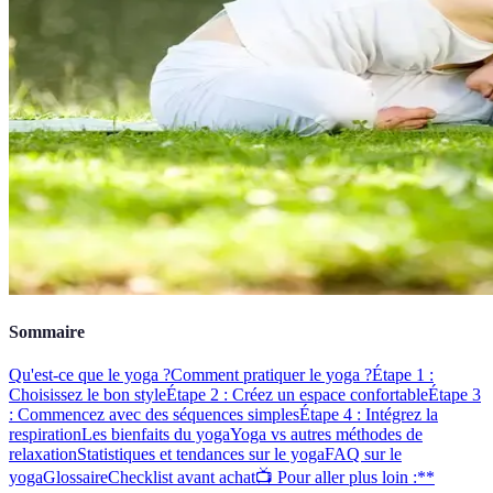
Sommaire
Qu'est-ce que le yoga ?
Comment pratiquer le yoga ?
Étape 1 :
Choisissez le bon style
Étape 2 : Créez un espace confortable
Étape 3
: Commencez avec des séquences simples
Étape 4 : Intégrez la
respiration
Les bienfaits du yoga
Yoga vs autres méthodes de
relaxation
Statistiques et tendances sur le yoga
FAQ sur le
yoga
Glossaire
Checklist avant achat
📺 Pour aller plus loin :**