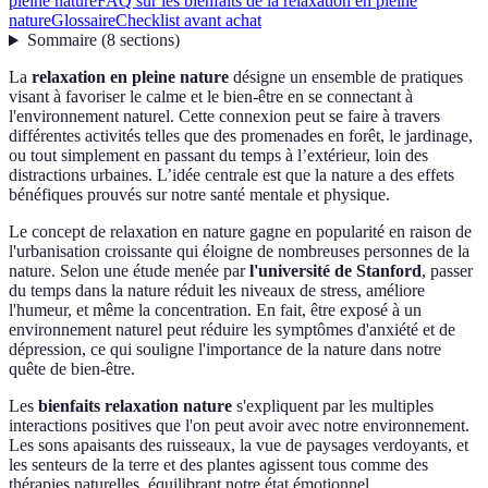
pleine nature
FAQ sur les bienfaits de la relaxation en pleine
nature
Glossaire
Checklist avant achat
Sommaire
(
8
sections
)
La
relaxation en pleine nature
désigne un ensemble de pratiques
visant à favoriser le calme et le bien-être en se connectant à
l'environnement naturel. Cette connexion peut se faire à travers
différentes activités telles que des promenades en forêt, le jardinage,
ou tout simplement en passant du temps à l’extérieur, loin des
distractions urbaines. L’idée centrale est que la nature a des effets
bénéfiques prouvés sur notre santé mentale et physique.
Le concept de relaxation en nature gagne en popularité en raison de
l'urbanisation croissante qui éloigne de nombreuses personnes de la
nature. Selon une étude menée par
l'université de Stanford
, passer
du temps dans la nature réduit les niveaux de stress, améliore
l'humeur, et même la concentration. En fait, être exposé à un
environnement naturel peut réduire les symptômes d'anxiété et de
dépression, ce qui souligne l'importance de la nature dans notre
quête de bien-être.
Les
bienfaits relaxation nature
s'expliquent par les multiples
interactions positives que l'on peut avoir avec notre environnement.
Les sons apaisants des ruisseaux, la vue de paysages verdoyants, et
les senteurs de la terre et des plantes agissent tous comme des
thérapies naturelles, équilibrant notre état émotionnel.