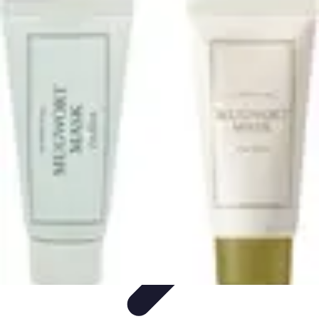
Relaxation Pour Tous
Relaxation et Bien-être
Techniques de Relaxation
Méditation
Bien-
être et Nature
Pratiques de relaxation
Relaxation Pour Tous