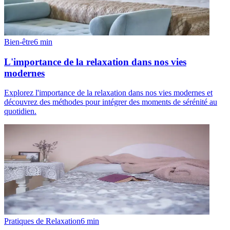
Bien-être
6
min
L'importance de la relaxation dans nos vies
modernes
Explorez l'importance de la relaxation dans nos vies modernes et
découvrez des méthodes pour intégrer des moments de sérénité au
quotidien.
Pratiques de Relaxation
6
min