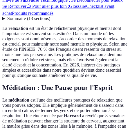
Havre de Paix
Pause Technologique : Se Déconnecter pour Mieux
Se Retrouver
📺 Pour aller plus loin :
Glossaire
Checklist avant
achat
Produits recommandés
Sommaire
(
13
sections
)
La
relaxation
est un état de relâchement physique et mental dont
l'importance est souvent sous-estimée. Dans un monde où les
exigences sont omniprésentes, s'accorder des moments de relaxation
est crucial pour maintenir notre santé mentale et physique. Selon une
étude de
l'INSEE
, 76 % des Français disent ressentir du stress au
moins une fois par semaine. Les pratiques de relaxation aident non
seulement à réduire cet stress, mais elles favorisent également la
clarté d'esprit et la concentration. En 2026, intégrer des pratiques
simples et accessibles dans notre quotidien devient donc essentiel
pour quiconque souhaite améliorer sa qualité de vie.
Méditation : Une Pause pour l'Esprit
La
méditation
est l'une des meilleures pratiques de relaxation que
vous pouvez adopter. Elle implique généralement de s'asseoir dans
un endroit calme, de fermer les yeux et de porter attention à sa
respiration. Une étude menée par
Harvard
a révélé que 8 semaines
de méditation peuvent changer la structure du cerveau, augmentant
la matière grise dans des zones liées à la mémoire, à l'empathie et au