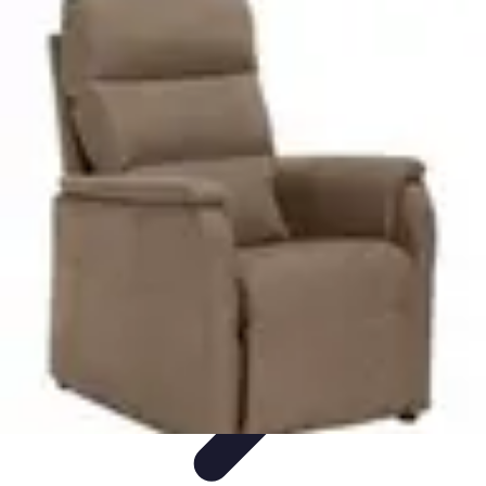
Relaxation Pour Tous
Relaxation et Bien-être
Techniques de Relaxation
Méditation
Bien-
être et Nature
Pratiques de relaxation
Relaxation Pour Tous