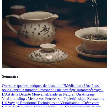
Sommaire
Qu'est-ce que les pratiques de relaxation ?
Méditation : Une Pause
pour l'Esprit
Respiration Profonde : Une Stratégie Instantanée
Yoga :
L'Art de la Détente Mouvante
Balade en Nature : Un Ancrage
Vital
Journaling : Mettez vos Pensées sur Papier
Musique Relaxante :
Un Voyage Émotionnel
Techniques de Visualisation : Créer votre