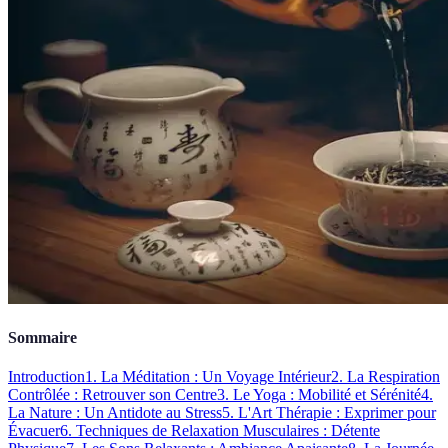
Sommaire
Introduction
1. La Méditation : Un Voyage Intérieur
2. La Respiration
Contrôlée : Retrouver son Centre
3. Le Yoga : Mobilité et Sérénité
4.
La Nature : Un Antidote au Stress
5. L'Art Thérapie : Exprimer pour
Évacuer
6. Techniques de Relaxation Musculaires : Détente