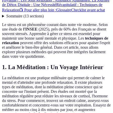
Physique
7. Les Sons Relaxants : Ambiance Apaisante
8. La Journée
de Détox Digitale : Une Nécessité
Récapitulatif : Techniques de
Relaxation
📺 Pour aller plus loin :
Glossaire
Checklist avant achat
Sommaire
(
13
sections
)
Le stress est un phénomène courant dans notre vie moderne. Selon
une étude de
l'INSEE
(2025), près de 60% des Français se disent
souvent stressés. Apprendre à gérer ce stress est essentiel pour
maintenir une bonne santé mentale et physique. Les
techniques de
relaxation
peuvent offrir des solutions efficaces pour apaiser l'esprit
et améliorer le bien-être général. Dans cet article, nous allons
explorer plusieurs méthodes qui peuvent être intégrées facilement
dans votre vie quotidienne.
1. La Méditation : Un Voyage Intérieur
La méditation est une pratique millénaire qui permet de calmer le
mental et d'atteindre une profonde relaxation. Il existe plusieurs
types de méditation, dont la méditation pleine conscience qui se
concentre sur l'instant présent. Des études ont montré que la
méditation régulière peut réduire les niveaux de cortisol, l'hormone
du stress. Pour commencer, trouvez un endroit calme, asseyez-vous
confortablement et concentrez-vous sur votre respiration. Essayez de
méditer au moins cinq à dix minutes par jour, et augmentez