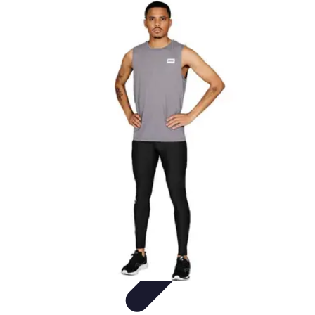
Relaxation Pour Tous
Relaxation et Bien-être
Techniques de Relaxation
Méditation
Bien-
être et Nature
Pratiques de relaxation
Relaxation Pour Tous