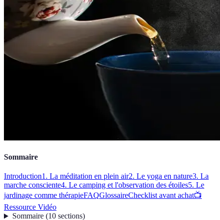
Sommaire
Introduction
1. La méditation en plein air
2. Le yoga en nature
3. La
marche consciente
4. Le camping et l'observation des étoiles
5. Le
jardinage comme thérapie
FAQ
Glossaire
Checklist avant achat
📺
Ressource Vidéo
Sommaire
(
10
sections
)