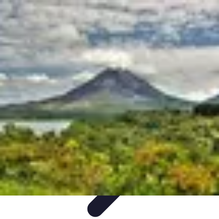
Relaxation Pour Tous
Relaxation et Bien-être
Techniques de Relaxation
Méditation
Bien-
être et Nature
Pratiques de relaxation
Relaxation Pour Tous