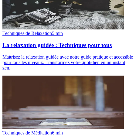
Techniques de Relaxation
5
min
La relaxation guidée : Techniques pour tous
Maîtrisez la relaxation guidée avec notre guide pratique et accessible
pour tous les niveaux. Transformez votre quotidien en un instant
zen.
Techniques de Méditation
6
min