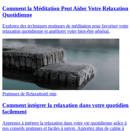
Comment la Méditation Peut Aider Votre Relaxation
Quotidienne
Explorez des techniques pratiques de méditation pour favoriser votre
relaxation quotidienne et améliorer votre bien-être général.
Pratiques de Relaxation
6
min
Comment intégrer la relaxation dans votre quotidien
facilement
Apprenez à intégrer la relaxation dans votre vie quotidienne grâce à
nos conseils pratiques et faciles à suivre. Apportez plus de calme à