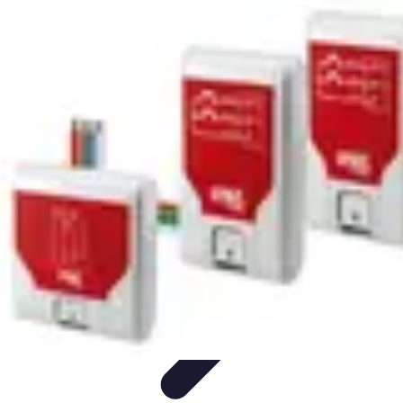
Relaxation Pour Tous
Relaxation et Bien-être
Techniques de Relaxation
Méditation
Bien-
être et Nature
Pratiques de relaxation
Relaxation Pour Tous