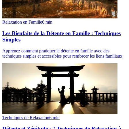
Relaxation en Famille
6
min
Les Bienfaits de la Détente en Famille : Techniques
Simples
Apprenez comment pratiquer la détente en famille avec des
techniques simples et accessibles pour renforcer les liens familiaux.
Techniques de Relaxation
6
min
Détente et Zénitude : 7 Techniques de Relaxation à