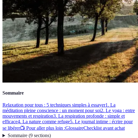
Sommaire
Relaxation pour tous : 5 techniques simples à essayer
1. La
méditation pleine conscience : un moment pour soi
2. Le yoga : entre
mouvements et respiration
3. La respiration profonde : simple et
efficace
4. La nature comme refuge
5. Le journal intime : écrire pour
se libérer
📺 Pour aller plus loin :
Glossaire
Checklist avant achat
Sommaire
(
9
sections
)