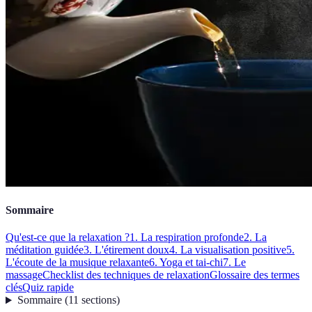
Sommaire
Qu'est-ce que la relaxation ?
1. La respiration profonde
2. La
méditation guidée
3. L'étirement doux
4. La visualisation positive
5.
L'écoute de la musique relaxante
6. Yoga et tai-chi
7. Le
massage
Checklist des techniques de relaxation
Glossaire des termes
clés
Quiz rapide
Sommaire
(
11
sections
)