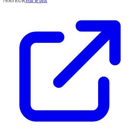
79.65
EUR
Voir le prix